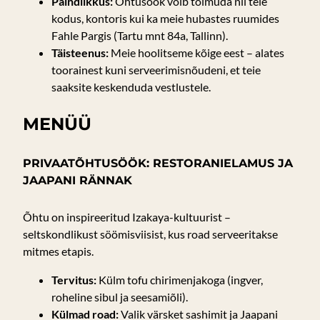
Paindlikkus:
Õhtusöök võib toimuda nii teie
kodus, kontoris kui ka meie hubastes ruumides
Fahle Pargis (Tartu mnt 84a, Tallinn).
Täisteenus:
Meie hoolitseme kõige eest – alates
toorainest kuni serveerimisnõudeni, et teie
saaksite keskenduda vestlustele.
MENÜÜ
PRIVAATÕHTUSÖÖK: RESTORANIELAMUS JA
JAAPANI RÄNNAK
Õhtu on inspireeritud Izakaya-kultuurist –
seltskondlikust söömisviisist, kus road serveeritakse
mitmes etapis.
Tervitus:
Külm tofu chirimenjakoga (ingver,
roheline sibul ja seesamiõli).
Külmad road:
Valik värsket sashimit ja Jaapani