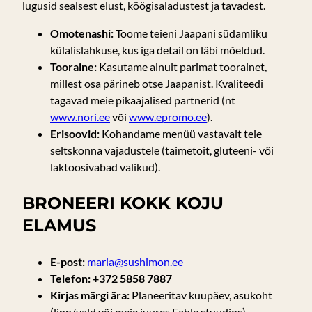
lugusid sealsest elust, köögisaladustest ja tavadest.
Omotenashi:
Toome teieni Jaapani südamliku
külalislahkuse, kus iga detail on läbi mõeldud.
Tooraine:
Kasutame ainult parimat toorainet,
millest osa pärineb otse Jaapanist. Kvaliteedi
tagavad meie pikaajalised partnerid (nt
www.nori.ee
või
www.epromo.ee
).
Erisoovid:
Kohandame menüü vastavalt teie
seltskonna vajadustele (taimetoit, gluteeni- või
laktoosivabad valikud).
BRONEERI KOKK KOJU
ELAMUS
E-post:
maria@sushimon.ee
Telefon:
+372 5858 7887
Kirjas märgi ära:
Planeeritav kuupäev, asukoht
(linn/vald või meie juures Fahle stuudios),