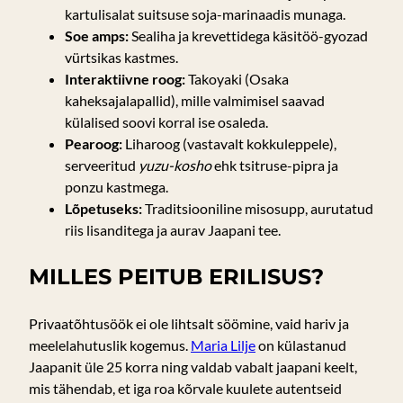
kartulisalat suitsuse soja-marinaadis munaga.
Soe amps:
Sealiha ja krevettidega käsitöö-gyozad
vürtsikas kastmes.
Interaktiivne roog:
Takoyaki (Osaka
kaheksajalapallid), mille valmimisel saavad
külalised soovi korral ise osaleda.
Pearoog:
Liharoog (vastavalt kokkuleppele),
serveeritud
yuzu-kosho
ehk tsitruse-pipra ja
ponzu kastmega.
Lõpetuseks:
Traditsiooniline misosupp, aurutatud
riis lisanditega ja aurav Jaapani tee.
MILLES PEITUB ERILISUS?
Privaatõhtusöök ei ole lihtsalt söömine, vaid hariv ja
meelelahutuslik kogemus.
Maria Lilje
on külastanud
Jaapanit üle 25 korra ning valdab vabalt jaapani keelt,
mis tähendab, et iga roa kõrvale kuulete autentseid